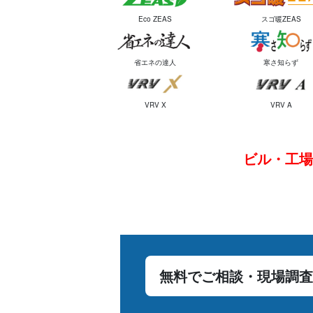
Eco ZEAS
スゴ暖ZEAS
省エネの達人
寒さ知らず
VRV X
VRV A
ビル・工場
無料でご相談・現場調査