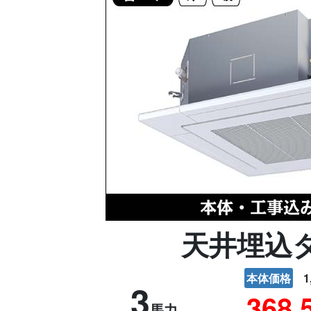
天井埋込
本体価格
1
3
368,
馬力