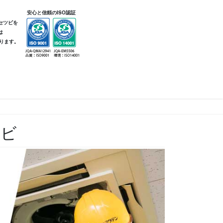
安心と信頼のISO認証
セツビを
は
ります。
ツビ