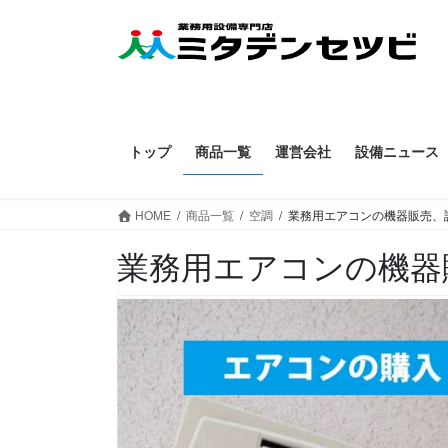
コ
ナ
ン
ビ
テ
ゲ
ン
ー
ツ
シ
へ
ョ
トップ
商品一覧
運営会社
設備ニュース
ス
ン
キ
に
ッ
移
HOME
商品一覧
空調
業務用エアコンの機器販売、
プ
動
業務用エアコンの機器