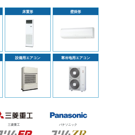
床置形
壁掛形
設備用エアコン
寒冷地用エアコン
三菱重工
パナソニック